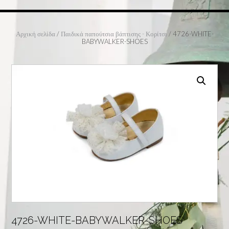
Αρχική σελίδα
/
Παιδικά παπούτσια βάπτισης - Κορίτσι
/ 4726-WHITE-
BABYWALKER-SHOES
4726-WHITE-BABYWALKER-SHOES