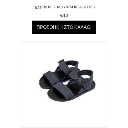
1573-WHITE-BABYWALKER-SHOES
€
43
ΠΡΟΣΘΉΚΗ ΣΤΟ ΚΑΛΆΘΙ