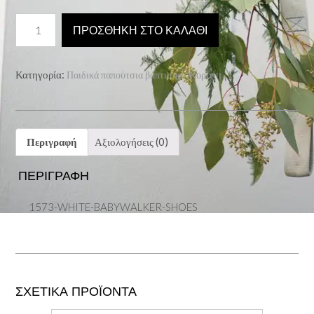
1573-
ΠΡΟΣΘΉΚΗ ΣΤΟ ΚΑΛΆΘΙ
WHITE-
BABYWALKER-
SHOES
Κατηγορία:
Παιδικά παπούτσια βάπτισης - Κορίτσι
ποσότητα
Περιγραφή
Αξιολογήσεις (0)
ΠΕΡΙΓΡΑΦΉ
1573-WHITE-BABYWALKER-SHOES
ΣΧΕΤΙΚΆ ΠΡΟΪΌΝΤΑ