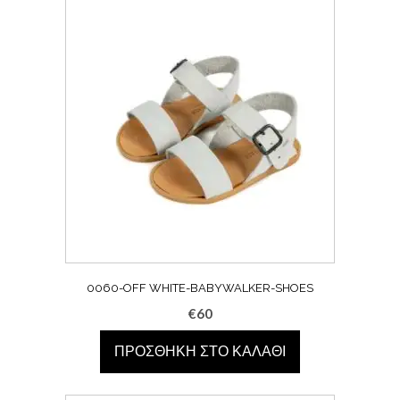
0060-OFF WHITE-BABYWALKER-SHOES
€
60
ΠΡΟΣΘΉΚΗ ΣΤΟ ΚΑΛΆΘΙ