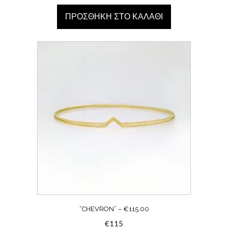
ΠΡΟΣΘΉΚΗ ΣΤΟ ΚΑΛΆΘΙ
“CHEVRON” – €115.00
€
115