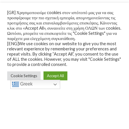
ΠΡΟΣΘΉΚΗ ΣΤΟ ΚΑΛΆΘΙ
[GR] Χρησιμοποιούμε cookies στον ιστότοπό μας για να σας
προσφέρουμε την πιο σχετική εμπειρία, απομνημονεύοντας τις
προτιμήσεις σας και επαναλαμβανόμενες επισκέψεις. Κάνοντας
κλικ στο «Accept All», συναινείτε στη χρήση ΟΛΩΝ των cookies.
Ωστόσο, μπορείτε να επισκεφτείτε τις "Cookie Settings" για να
παρέχετε μια ελεγχόμενη συγκατάθεση.
[ENG]We use cookies on our website to give you the most
relevant experience by remembering your preferences and
repeat visits. By clicking “Accept All”, you consent to the use
of ALL the cookies. However, you may visit "Cookie Settings"
to provide a controlled consent.
Cookie Settings
Accept All
Greek
“KNOTS” – €135.00
€
135