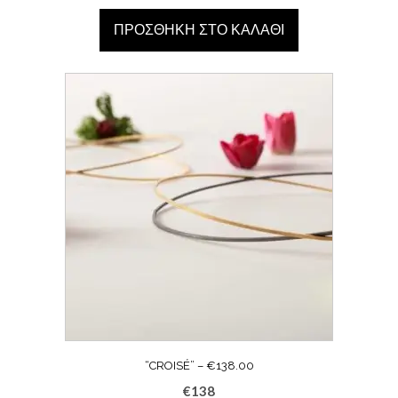
ΠΡΟΣΘΉΚΗ ΣΤΟ ΚΑΛΆΘΙ
“CROISÉ” – €138.00
€
138