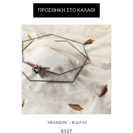
ΠΡΟΣΘΉΚΗ ΣΤΟ ΚΑΛΆΘΙ
“HEXAGON” – €127.00
€
127