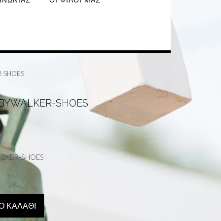
ΙΝΩΝΊΑΣ
ΟΙ ΦΊΛΟΙ ΜΑΣ
R-SHOES
ABYWALKER-SHOES
ALKER-SHOES
Ο ΚΑΛΆΘΙ