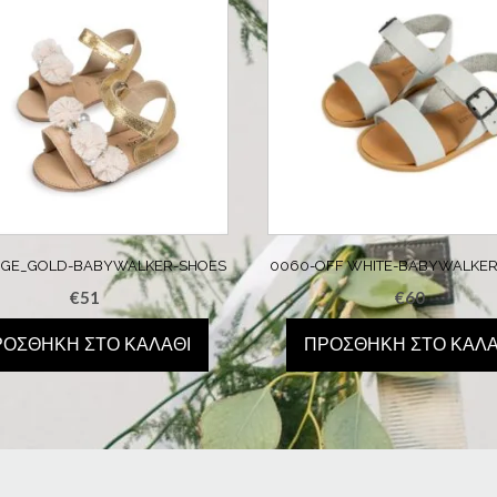
EIGE_GOLD-BABYWALKER-SHOES
0060-OFF WHITE-BABYWALKER
€
51
€
60
ΡΟΣΘΉΚΗ ΣΤΟ ΚΑΛΆΘΙ
ΠΡΟΣΘΉΚΗ ΣΤΟ ΚΑΛΆ