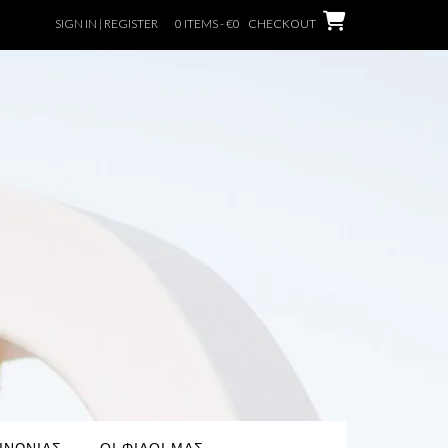
SIGN IN | REGISTER
0 ITEMS - €0
CHECKOUT