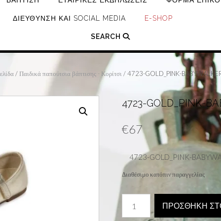
ΒΆΠΤΙΣΗ
ΕΤΑΙΡΙΚΈΣ ΕΚΔΗΛΏΣΕΙΣ
ΦΌΡΜΑ ΕΠΙΚΟ
ΔΙΕΎΘΥΝΣΗ ΚΑΙ SOCIAL MEDIA
E-SHOP
SEARCH
ελίδα
/
Παιδικά παπούτσια βάπτισης - Κορίτσι
/ 4723-GOLD_PINK-BABYWALKE
4723-GOLD_PINK-B
€
67
4723-GOLD_PINK-BABYW
Διαθέσιμο κατόπιν παραγγελίας
4723-
ΠΡΟΣΘΉΚΗ ΣΤ
GOLD_PINK-
BABYWALKER-