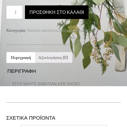
1555-
ΠΡΟΣΘΉΚΗ ΣΤΟ ΚΑΛΆΘΙ
WHITE-
BABYWALKER-
SHOES
Κατηγορία:
Παιδικά παπούτσια βάπτισης - Κορίτσι
ποσότητα
Περιγραφή
Αξιολογήσεις (0)
ΠΕΡΙΓΡΑΦΉ
1555-WHITE-BABYWALKER-SHOES
ΣΧΕΤΙΚΆ ΠΡΟΪΌΝΤΑ