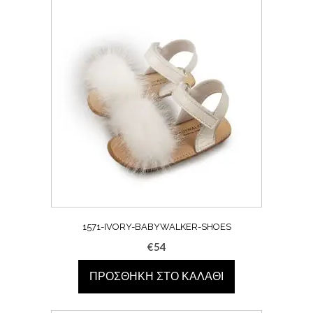
1571-IVORY-BABYWALKER-SHOES
€
54
ΠΡΟΣΘΉΚΗ ΣΤΟ ΚΑΛΆΘΙ