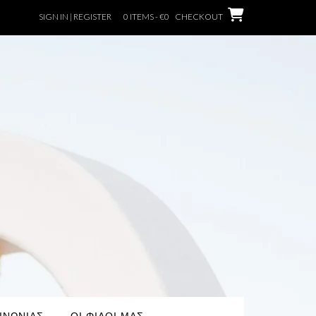
SIGN IN | REGISTER
0 ITEMS - €0
CHECKOUT