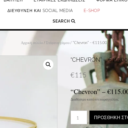
ΒΆΠΤΙΣΗ
ΕΤΑΙΡΙΚΈΣ ΕΚΔΗΛΏΣΕΙΣ
ΦΌΡΜΑ ΕΠΙΚΟ
ΔΙΕΎΘΥΝΣΗ ΚΑΙ SOCIAL MEDIA
E-SHOP
SEARCH
Αρχική σελίδα
/
Στέφανα γάμου
/ “Chevron” – €115.00
“CHEVRON” – €115.00
€
115
“Chevron” –
€
115.0
Διαθέσιμο κατόπιν παραγγελίας
“Chevron”
ΠΡΟΣΘΉΚΗ ΣΤ
-
€115.00