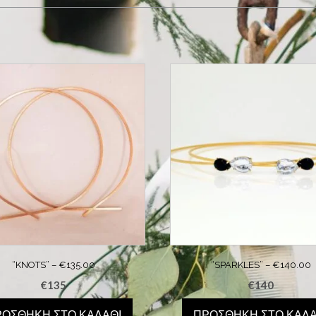
“KNOTS” – €135.00
“SPARKLES” – €140.00
€
135
€
140
ΡΟΣΘΉΚΗ ΣΤΟ ΚΑΛΆΘΙ
ΠΡΟΣΘΉΚΗ ΣΤΟ ΚΑΛΆ