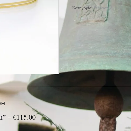
ποσότητα
Κατηγορία:
Στέφανα γάμου
ΦΉ
n” –
€
115.00