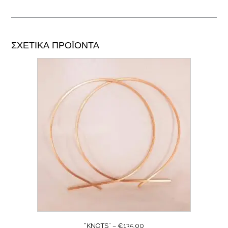
ΣΧΕΤΙΚΆ ΠΡΟΪΌΝΤΑ
“KNOTS” – €135.00