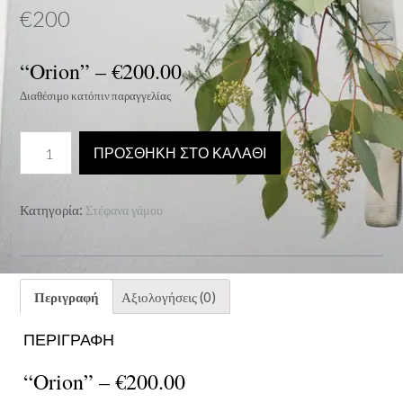
€
200
“Orion” –
€
200.00
Διαθέσιμο κατόπιν παραγγελίας
“Orion”
ΠΡΟΣΘΉΚΗ ΣΤΟ ΚΑΛΆΘΙ
-
€200.00
ποσότητα
Κατηγορία:
Στέφανα γάμου
Περιγραφή
Αξιολογήσεις (0)
ΠΕΡΙΓΡΑΦΉ
“Orion” –
€
200.00