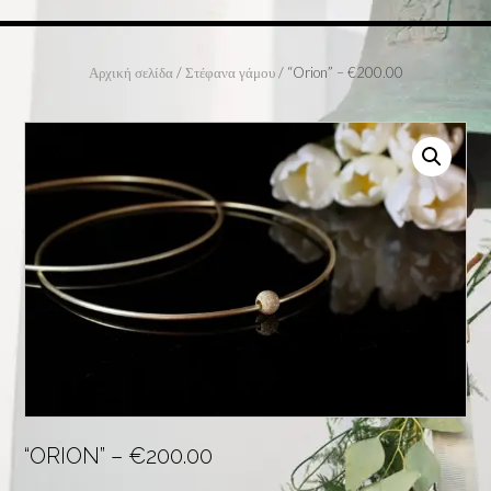
Αρχική σελίδα
/
Στέφανα γάμου
/ “Orion” – €200.00
“ORION” – €200.00