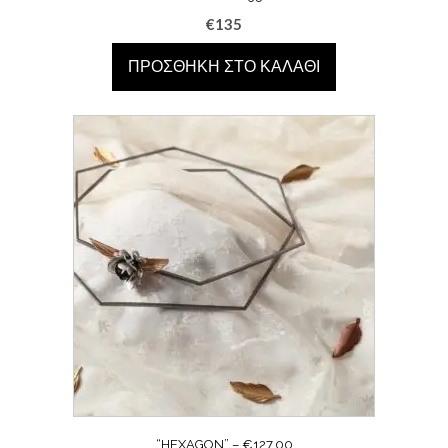
€
135
ΠΡΟΣΘΉΚΗ ΣΤΟ ΚΑΛΆΘΙ
“HEXAGON” – €127.00