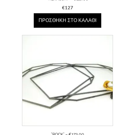
€
127
ΠΡΟΣΘΉΚΗ ΣΤΟ ΚΑΛΆΘΙ
“ROCK” – €173.00