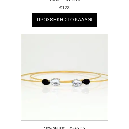
€
173
ΠΡΟΣΘΉΚΗ ΣΤΟ ΚΑΛΆΘΙ
“SPARKLES” – €140.00