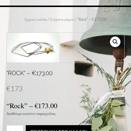
Αρχική σελίδα
/
Στέφανα γάμου
/ “Rock” – €173.00
“ROCK” – €173.00
€
173
“Rock” –
€
173.00
Διαθέσιμο κατόπιν παραγγελίας
“Rock”