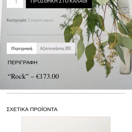
ΠΡΟΣΘΉΚΗ ΣΤΟ ΚΑΛΆΘΙ
-
€173.00
ποσότητα
Κατηγορία:
Στέφανα γάμου
Περιγραφή
Αξιολογήσεις (0)
ΠΕΡΙΓΡΑΦΉ
“Rock” –
€
173.00
ΣΧΕΤΙΚΆ ΠΡΟΪΌΝΤΑ