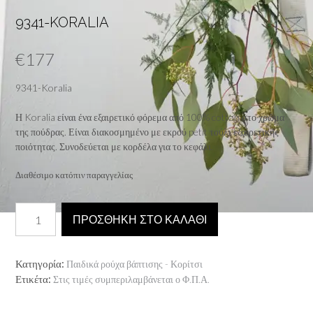
9341-KORALIA
€
177
9341-Koralia
Η Koralia είναι ένα εξαιρετικό φόρεμα από 100% cotton στο χρώμα
της πούδρας. Είναι διακοσμημένο με εκρού petit τούλι εξαιρετικής
ποιότητας. Συνοδεύεται με κορδέλα για το κεφάλι.
Διαθέσιμο κατόπιν παραγγελίας
9341-
ΠΡΟΣΘΉΚΗ ΣΤΟ ΚΑΛΆΘΙ
Koralia
ποσότητα
Κατηγορία:
Παιδικά ρούχα βάπτισης - Κορίτσι
Ετικέτα:
Στις τιμές συμπεριλαμβάνεται ο Φ.Π.Α.