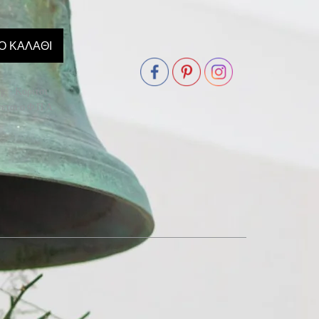
Ο ΚΑΛΆΘΙ
ς - Κορίτσι
εται ο Φ.Π.Α.