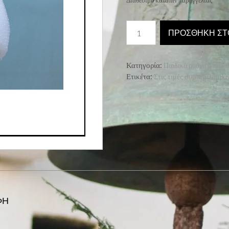
Διαθέσιμο κατόπιν παραγγελίας
9333-
ΠΡΟΣΘΉΚΗ ΣΤ
Marilyn
ποσότητα
Κατηγορία:
Παιδικά ρούχα βάπτιση
Ετικέτα:
Στις τιμές συμπεριλαμβάν
ΦΉ