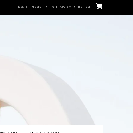
SIGN IN | REGISTER
0 ITEMS - €0
CHECKOUT