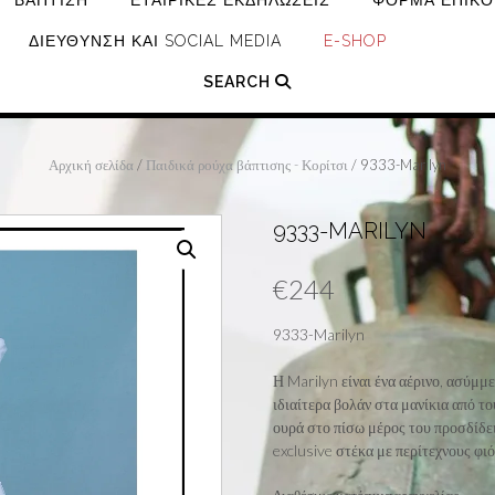
ΒΆΠΤΙΣΗ
ΕΤΑΙΡΙΚΈΣ ΕΚΔΗΛΏΣΕΙΣ
ΦΌΡΜΑ ΕΠΙΚΟ
ΔΙΕΎΘΥΝΣΗ ΚΑΙ SOCIAL MEDIA
E-SHOP
SEARCH
Αρχική σελίδα
/
Παιδικά ρούχα βάπτισης - Κορίτσι
/ 9333-Marilyn
9333-MARILYN
€
244
9333-Marilyn
Η Marilyn είναι ένα αέρινο, ασύμμ
ιδιαίτερα βολάν στα μανίκια από το
ουρά στο πίσω μέρος του προσδίδει
exclusive στέκα με περίτεχνους φιό