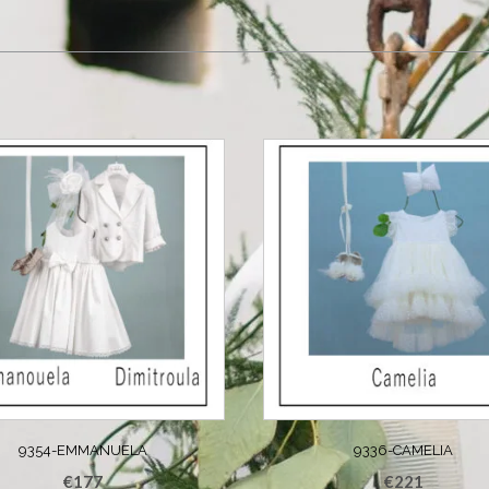
9354-EMMANUELA
9336-CAMELIA
€
177
€
221