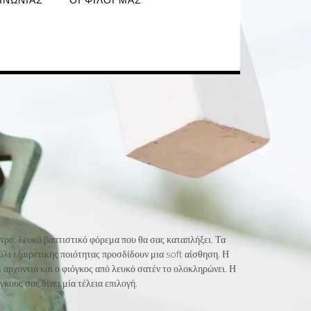
ΙΝΩΝΊΑΣ
ΟΙ ΦΊΛΟΙ ΜΑΣ
ετρο, λευκό βαπτιστικό φόρεμα που θα σας καταπλήξει. Τα
ύλι εξαιρετικής ποιότητας προσδίδουν μια soft αίσθηση. Η
 αρχοντιά και ο φιόγκος από λευκό σατέν το ολοκληρώνει. Η
γκους σας δίνει μία τέλεια επιλογή.