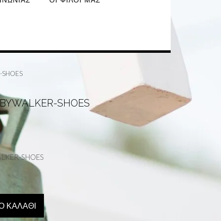
ΙΝΩΝΊΑΣ
ΟΙ ΦΊΛΟΙ ΜΑΣ
R-SHOES
BABYWALKER-SHOES
ALKER-SHOES
Ο ΚΑΛΆΘΙ