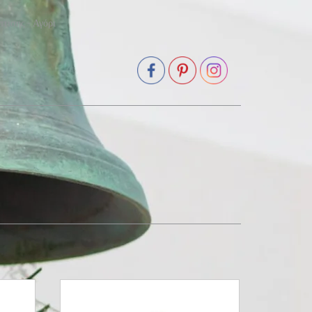
πτισης - Αγόρι