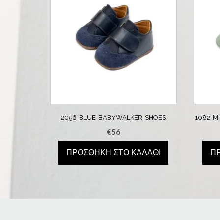
2056-BLUE-BABYWALKER-SHOES
1082-M
€
56
ΠΡΟΣΘΉΚΗ ΣΤΟ ΚΑΛΆΘΙ
Π