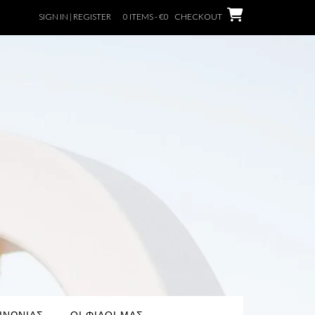
SIGN IN | REGISTER
0 ITEMS - €0
CHECKOUT