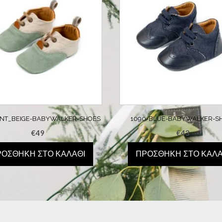
INT_BEIGE-BABYWALKER-SHOES
1090-BLUE-BABYWALKER-S
€
49
€
43
ΡΟΣΘΉΚΗ ΣΤΟ ΚΑΛΆΘΙ
ΠΡΟΣΘΉΚΗ ΣΤΟ ΚΑΛΆ