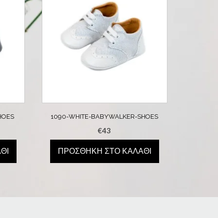
HOES
1090-WHITE-BABYWALKER-SHOES
€
43
ΘΙ
ΠΡΟΣΘΉΚΗ ΣΤΟ ΚΑΛΆΘΙ