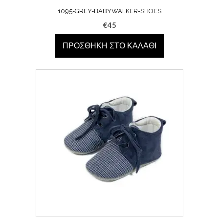
1095-GREY-BABYWALKER-SHOES
€
45
ΠΡΟΣΘΉΚΗ ΣΤΟ ΚΑΛΆΘΙ