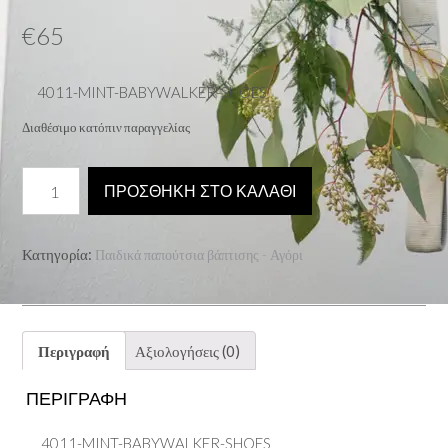
€
65
4011-MINT-BABYWALKER-SHOES
Διαθέσιμο κατόπιν παραγγελίας
4011-
ΠΡΟΣΘΉΚΗ ΣΤΟ ΚΑΛΆΘΙ
MINT-
BABYWALKER-
SHOES
Κατηγορία:
Παιδικά παπούτσια βάπτισης - Αγόρι
ποσότητα
Περιγραφή
Αξιολογήσεις (0)
ΠΕΡΙΓΡΑΦΉ
4011-MINT-BABYWALKER-SHOES