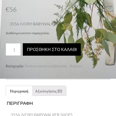
€
56
3556-IVORY-BABYWALKER-SHOES
Διαθέσιμο κατόπιν παραγγελίας
3556-
ΠΡΟΣΘΉΚΗ ΣΤΟ ΚΑΛΆΘΙ
IVORY-
BABYWALKER-
SHOES
Κατηγορία:
Παιδικά παπούτσια βάπτισης - Κορίτσι
ποσότητα
Περιγραφή
Αξιολογήσεις (0)
ΠΕΡΙΓΡΑΦΉ
3556-IVORY-BABYWALKER-SHOES