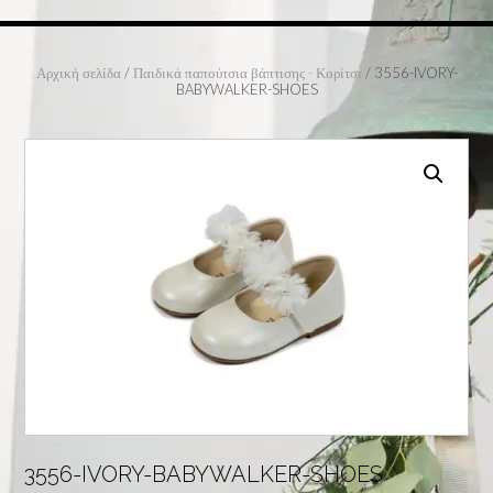
Αρχική σελίδα
/
Παιδικά παπούτσια βάπτισης - Κορίτσι
/ 3556-IVORY-
BABYWALKER-SHOES
3556-IVORY-BABYWALKER-SHOES