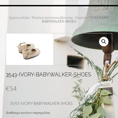
Αρχική σελίδα
/
Παιδικά παπούτσια βάπτισης - Κορίτσι
/ 3543-IVORY-
BABYWALKER-SHOES
3543-IVORY-BABYWALKER-SHOES
€
54
3543-IVORY-BABYWALKER-SHOES
Διαθέσιμο κατόπιν παραγγελίας