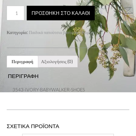
3543-
ΠΡΟΣΘΉΚΗ ΣΤΟ ΚΑΛΆΘΙ
IVORY-
BABYWALKER-
SHOES
Κατηγορία:
Παιδικά παπούτσια βάπτισης - Κορίτσι
ποσότητα
Περιγραφή
Αξιολογήσεις (0)
ΠΕΡΙΓΡΑΦΉ
3543-IVORY-BABYWALKER-SHOES
ΣΧΕΤΙΚΆ ΠΡΟΪΌΝΤΑ