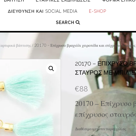
ΒΆΠΤΙΣΗ
ΕΤΑΙΡΙΚΈΣ ΕΚΔΗΛΏΣΕΙΣ
ΦΌΡΜΑ ΕΠΙΚΟ
ΔΙΕΎΘΥΝΣΗ ΚΑΙ SOCIAL MEDIA
E-SHOP
SEARCH
αρτυρικά βάπτισης
/ 20170 – Επίχρυσο βραχιόλι χειροπέδα και επίχρυσος σταυρός 
20170 – ΕΠΊΧΡΥΣΟ Β
ΣΤΑΥΡΌΣ ΜΕ ΜΠΊΛΙΕ
€
88
20170 – Επίχρυσο 
επίχρυσος σταυρός
Διαθέσιμο κατόπιν παραγγελίας