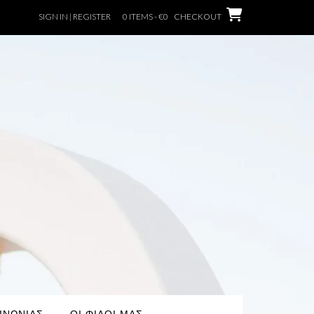
SIGN IN | REGISTER
0 ITEMS - €0
CHECKOUT