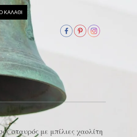
Ο ΚΑΛΆΘΙ
σος σταυρός με μπίλιες χαολίτη