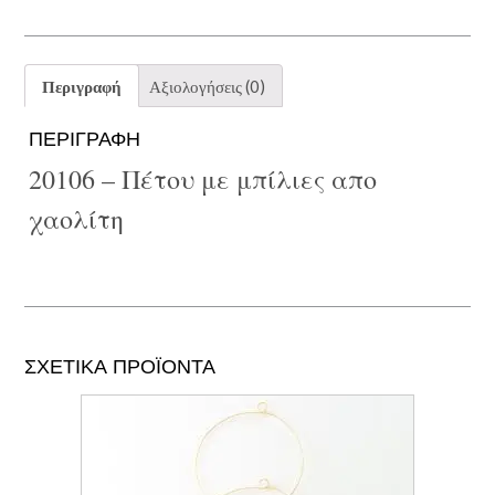
απο
χαολίτη
ποσότητα
Περιγραφή
Αξιολογήσεις (0)
ΠΕΡΙΓΡΑΦΉ
20106 – Πέτου με μπίλιες απο
χαολίτη
ΣΧΕΤΙΚΆ ΠΡΟΪΌΝΤΑ