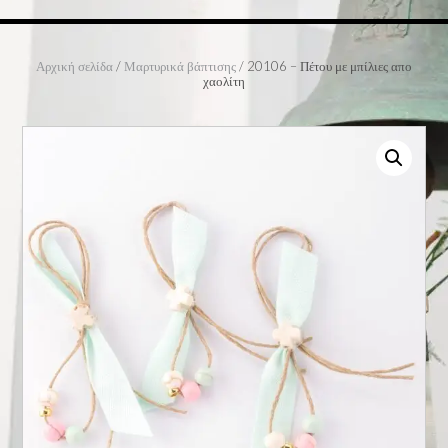
Αρχική σελίδα
/
Μαρτυρικά βάπτισης
/ 20106 – Πέτου με μπίλιες απο
χαολίτη