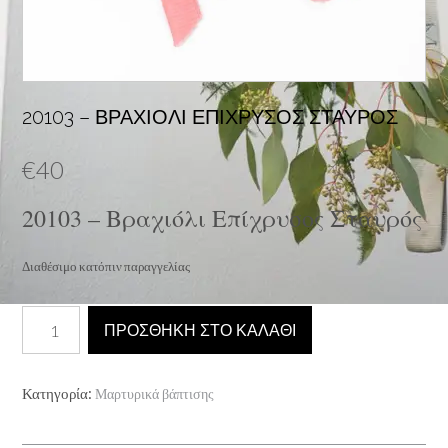
20103 – ΒΡΑΧΙΌΛΙ ΕΠΊΧΡΥΣΟΣ ΣΤΑΥΡΌΣ
€
40
20103 – Βραχιόλι Επίχρυσος Σταυρός
Διαθέσιμο κατόπιν παραγγελίας
20103
ΠΡΟΣΘΉΚΗ ΣΤΟ ΚΑΛΆΘΙ
-
Βραχιόλι
Επίχρυσος
Κατηγορία:
Μαρτυρικά βάπτισης
Σταυρός
ποσότητα