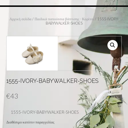
Αρχική σελίδα
/
Παιδικά παπούτσια βάπτισης - Κορίτσι
/ 1555-IVORY-
BABYWALKER-SHOES
1555-IVORY-BABYWALKER-SHOES
€
43
1555-IVORY-BABYWALKER-SHOES
Διαθέσιμο κατόπιν παραγγελίας