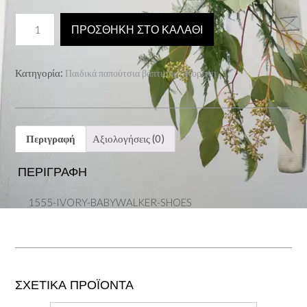
1555-
ΠΡΟΣΘΉΚΗ ΣΤΟ ΚΑΛΆΘΙ
IVORY-
BABYWALKER-
SHOES
Κατηγορία:
Παιδικά παπούτσια βάπτισης - Κορίτσι
ποσότητα
Περιγραφή
Αξιολογήσεις (0)
ΠΕΡΙΓΡΑΦΉ
1555-IVORY-BABYWALKER-SHOES
ΣΧΕΤΙΚΆ ΠΡΟΪΌΝΤΑ