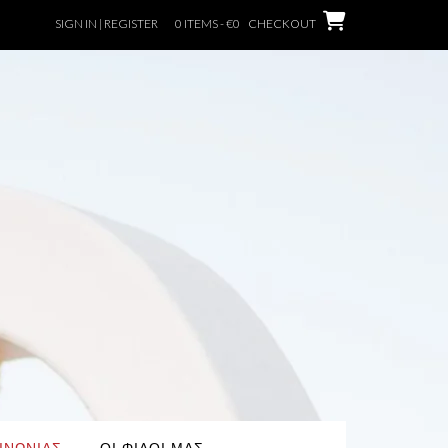
SIGN IN | REGISTER
0 ITEMS - €0
CHECKOUT