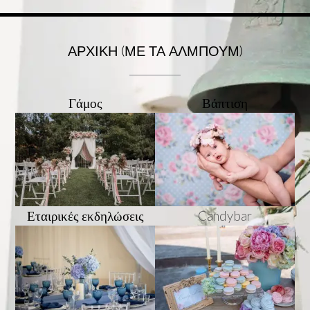
ΑΡΧΙΚΉ (ΜΕ ΤΑ ΆΛΜΠΟΥΜ)
Γάμος
Βάπτιση
Εταιρικές εκδηλώσεις
Candybar